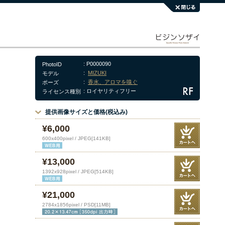
: P0000090
PhotoID
:
MIZUKI
モデル
:
香水、アロマを嗅ぐ
ポーズ
: ロイヤリティフリー
ライセンス種別
提供画像サイズと価格(税込み)
¥6,000
600x400pixel / JPEG[141KB]
¥13,000
1392x928pixel / JPEG[514KB]
¥21,000
2784x1856pixel / PSD[11MB]