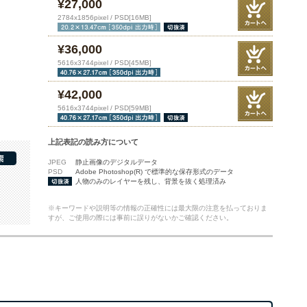
¥27,000
2784x1856pixel / PSD[16MB]
¥36,000
5616x3744pixel / PSD[45MB]
¥42,000
5616x3744pixel / PSD[59MB]
上記表記の読み方について
JPEG
静止画像のデジタルデータ
PSD
Adobe Photoshop(R) で標準的な保存形式のデータ
人物のみのレイヤーを残し、背景を抜く処理済み
※キーワードや説明等の情報の正確性には最大限の注意を払っておりま
すが、ご使用の際には事前に誤りがないかご確認ください。