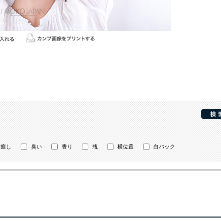
癒し
臭い
香り
瓶
横位置
白バック